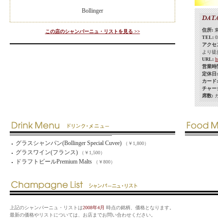
Bollinger
住所:
この店のシャンパーニュ・リストを見る >>
TEL:
0
アクセ
より徒
URL:
h
営業時
定休日
カード
チャー
席数:
グラスシャンパン(Bollinger Special Cuvee)
（￥1,800）
グラスワイン(フランス)
（￥1,500）
ドラフトビールPremium Malts
（￥800）
上記のシャンパーニュ・リストは
2008年4月
時点の銘柄、価格となります。
最新の価格やリストについては、お店までお問い合わせください。