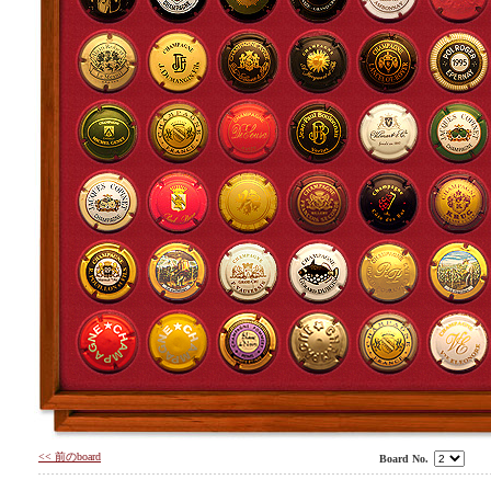
<< 前のboard
Board No.