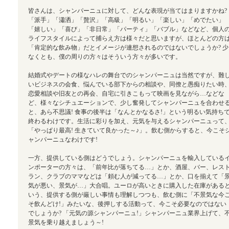
皆さんは、シャンパーニュに対して、どんな表現が当てはまりますかね?
「派手」「瀟洒」「贅沢」「高級」「明るい」「楽しい」「めでたい」
「嬉しい」「喜び」「非日常」「パーティ」「バブル」などなど、個人
ライフスタイルによって捕らえ方は様々だと思いますが、ほとんどの方
「肯定的な飲み物」だとイメージが連想されるのではないでしょうか? 少
なくとも、僕の周りの方々はそういう方々が多いです。
結婚式やデートの様なハレの舞台でのシャンパーニュは当然ですが、難
いビジネスの会食、悩んでいる部下からの相談や、同僚と愚痴りたい時
恋愛相談や旧友との再会、自宅に引きこもって映画を見ながら…などな
ど、様々なシチュエーションで、少し奮発してシャンパーニュを合わせ
と、あら不思議! 食事の後半は「なんとかなるさ!」という明るい気持ち
終わるわけです。生活に彩りを加え、元気を与えるシャンパーニュって
「やっぱり最高! 生きていて良かった～♪」。飲む側からすると、今こそ
ャンパーニュなわけです!
一方、提供している側はどうでしょう。シャンパーニュを輸入している
ンポーターの方々は、「前年比が落ちてる…」とか、酒屋、バー、レス
ラン、クラブのママなどは「頼む人が減ってる…」とか、口を揃えて「
気が悪い、景気が…」大合唱。ユーロが高いときに購入した在庫がある
いう、提供する側が厳しい事情も理解しつつも、飲む側に「不景気な今
そ飲んどけ!」みたいな、後押しする活動って、今こそ必要なのではない
でしょうか? 「元気の源シャンパーニュ!」シャンパーニュ業界上げて、
景気を乗り越えましょう～!