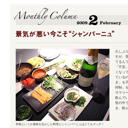
久しぶ
すが、
てるん
「不安
くなっ
ている
き」を
抑制」
サラリ
飲んで
世の中
き、飲
和食というか素材を生かした料理とシャンパーニュはとてもマッチ！