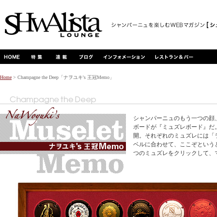
Home
> Champagne the Deep「ナヲユキ's 王冠Memo」
シャンパーニュのもう一つの顔
ボードが『ミュズレボード』だ
開。それぞれのミュズレには「
ベルに合わせて、ここぞという
つのミュズレをクリックして、