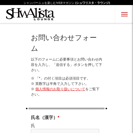
シャンパーニュを楽しむWEBマガジン
[シュワリスタ・ラウンジ]
Menu Open
Menu Close
お問い合わせフォー
ム
以下のフォームに必要事項とお問い合わせ内
容を入力し、「送信する」ボタンを押して下
さい。
※ 「
*
」の付く項目は必須項目です。
※ 英数字は半角で入力して下さい。
※
個人情報のお取り扱いについて
をご覧下
さい。
氏名（漢字）
*
氏