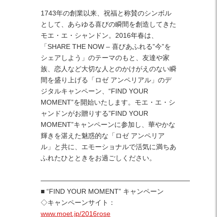
Facebook
Twitter
Instagram
1743年の創業以来、祝福と称賛のシンボル
として、あらゆる喜びの瞬間を創造してきた
モエ・エ・シャンドン。2016年春は、
「SHARE THE NOW – 喜びあふれる”今”を
シェアしよう」のテーマのもと、友達や家
族、恋人など大切な人とのかけがえのない瞬
間を盛り上げる「ロゼ アンペリアル」のデ
ジタルキャンペーン、“FIND YOUR
MOMENT”を開始いたします。モエ・エ・シ
ャンドンがお贈りする”FIND YOUR
MOMENT”キャンペーンに参加し、華やかな
輝きを湛えた魅惑的な「ロゼ アンペリア
ル」と共に、エモーショナルで活気に満ちあ
ふれたひとときをお過ごしください。
——————————————————————
■ “FIND YOUR MOMENT” キャンペーン
◇キャンペーンサイト：
www.moet.jp/2016rose