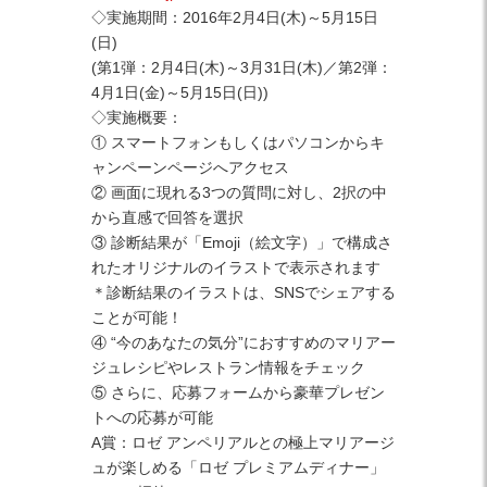
◇実施期間：2016年2月4日(木)～5月15日
(日)
(第1弾：2月4日(木)～3月31日(木)／第2弾：
4月1日(金)～5月15日(日))
◇実施概要：
① スマートフォンもしくはパソコンからキ
ャンペーンページへアクセス
② 画面に現れる3つの質問に対し、2択の中
から直感で回答を選択
③ 診断結果が「Emoji（絵文字）」で構成さ
れたオリジナルのイラストで表示されます
＊診断結果のイラストは、SNSでシェアする
ことが可能！
④ “今のあなたの気分”におすすめのマリアー
ジュレシピやレストラン情報をチェック
⑤ さらに、応募フォームから豪華プレゼン
トへの応募が可能
A賞：ロゼ アンペリアルとの極上マリアージ
ュが楽しめる「ロゼ プレミアムディナー」