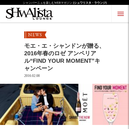
シャンパーニュを楽しむWEBマガジン
[シュワリスタ・ラウンジ]
Menu Open
Menu Close
NEWS
モエ・エ・シャンドンが贈る、
2016年春のロゼ アンペリア
ル“FIND YOUR MOMENT”キ
ャンペーン
2016.02.08