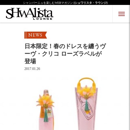
シャンパーニュを楽しむWEBマガジン
[シュワリスタ・ラウンジ]
Menu Open
Menu Close
NEWS
日本限定！春のドレスを纏うヴ
ーヴ・クリコ ローズラベルが
登場
2017.01.26