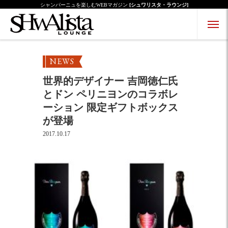
シャンパーニュを楽しむWEBマガジン
[シュワリスタ・ラウンジ]
Menu Open
Menu Close
NEWS
世界的デザイナー 吉岡徳仁氏
とドン ペリニヨンのコラボレ
ーション 限定ギフトボックス
が登場
2017.10.17