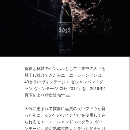
Facebook
Twitter
Instagram
祝福と称賛のシンボルとして世界中の人々を
魅了し続けてきたモエ・エ・シャンドンは、
43番目のヴィンテージ ロゼシャンパン「グ
ラン ヴィンテージ ロゼ 2012」を、2019年4
月下旬より順次販売する。
天候に恵まれて抜群に品質の良いブドウが育
った年に、その年のワインだけを使用して造
られるモエ・エ・シャンドンのグラン ヴィ
ンテージ。法定熟成年数より長い期間をかけ