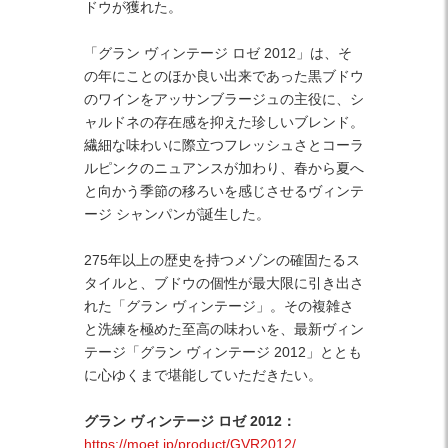
ドウが獲れた。
「グラン ヴィンテージ ロゼ 2012」は、そ
の年にことのほか良い出来であった黒ブドウ
のワインをアッサンブラージュの主役に、シ
ャルドネの存在感を抑えた珍しいブレンド。
繊細な味わいに際立つフレッシュさとコーラ
ルピンクのニュアンスが加わり、春から夏へ
と向かう季節の移ろいを感じさせるヴィンテ
ージ シャンパンが誕生した。
275年以上の歴史を持つメゾンの確固たるス
タイルと、ブドウの個性が最大限に引き出さ
れた「グラン ヴィンテージ」。その複雑さ
と洗練を極めた至高の味わいを、最新ヴィン
テージ「グラン ヴィンテージ 2012」ととも
に心ゆくまで堪能していただきたい。
グラン ヴィンテージ ロゼ 2012：
https://moet.jp/product/GVR2012/