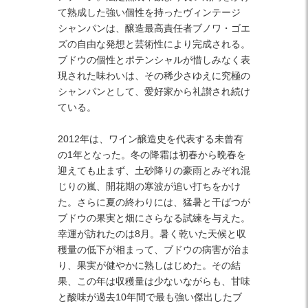
て熟成した強い個性を持ったヴィンテージ
シャンパンは、醸造最高責任者ブノワ・ゴエ
ズの自由な発想と芸術性により完成される。
ブドウの個性とポテンシャルが惜しみなく表
現された味わいは、その稀少さゆえに究極の
シャンパンとして、愛好家から礼讃され続け
ている。
2012年は、ワイン醸造史を代表する未曾有
の1年となった。冬の降霜は初春から晩春を
迎えても止まず、土砂降りの豪雨とみぞれ混
じりの嵐、開花期の寒波が追い打ちをかけ
た。さらに夏の終わりには、猛暑と干ばつが
ブドウの果実と畑にさらなる試練を与えた。
幸運が訪れたのは8月。暑く乾いた天候と収
穫量の低下が相まって、ブドウの病害が治ま
り、果実が健やかに熟しはじめた。その結
果、この年は収穫量は少ないながらも、甘味
と酸味が過去10年間で最も強い傑出したブ