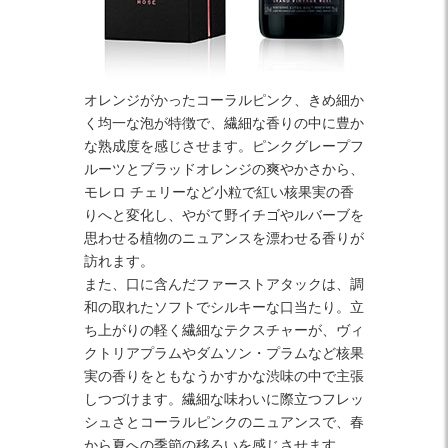
オレンジがかったコーラルピンク、きめ細か
く均一な泡が特徴で、繊細な香りの中に豊か
な熟成度を感じさせます。ピンクグレープフ
ルーツとブラッドオレンジの爽やかさから、
モレロ チェリーなど小粒で紅い核果実の香
りへと変化し、やがて野イチゴやルバーブを
思わせる植物のニュアンスを漂わせる香りが
訪れます。
また、口に含んだファーストアタックは、調
和の取れたソフトでシルキーな口当たり。立
ち上がりの軽く繊細なテクスチャーが、ヴィ
クトリアプラムやダムソン・プラムなど核果
実の香りをともなうかすかな渋味の中で主張
しつづけます。繊細な味わいに際立つフレッ
シュさとコーラルピンクのニュアンスで、春
から夏への季節の移ろいを感じさせます。