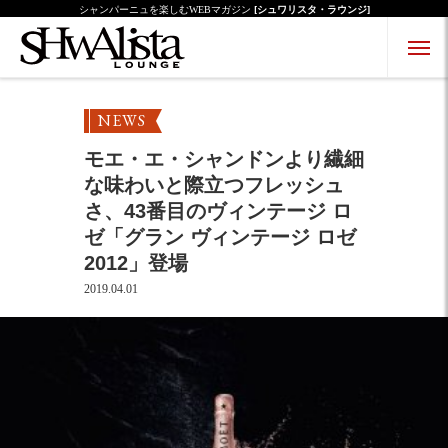
シャンパーニュを楽しむWEBマガジン
[シュワリスタ・ラウンジ]
Menu Open
Menu Close
NEWS
モエ・エ・シャンドンより繊細
な味わいと際立つフレッシュ
さ、43番目のヴィンテージ ロ
ゼ「グラン ヴィンテージ ロゼ
2012」登場
2019.04.01