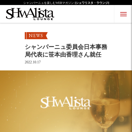
シャンパーニュを楽しむWEBマガジン
[シュワリスタ・ラウンジ]
Menu Open
Menu Close
NEWS
シャンパーニュ委員会日本事務
局代表に笹本由香理さん就任
2022.10.17