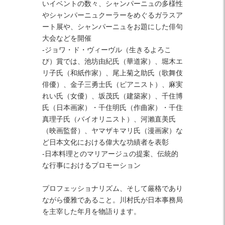
いイベントの数々、シャンパーニュの多様性
やシャンパーニュクーラーをめぐるガラスア
ート展や、シャンパーニュをお題にした俳句
大会などを開催
-ジョワ・ド・ヴィーヴル（生きるよろこ
び）賞では、池坊由紀氏（華道家）、堀木エ
リ子氏（和紙作家）、尾上菊之助氏（歌舞伎
俳優）、金子三勇士氏（ピアニスト）、麻実
れい氏（女優）、坂茂氏（建築家）、千住博
氏（日本画家）・千住明氏（作曲家）・千住
真理子氏（バイオリニスト）、河瀨直美氏
（映画監督）、ヤマザキマリ氏（漫画家）な
ど日本文化における偉大な功績者を表彰
-日本料理とのマリアージュの提案、伝統的
な行事におけるプロモーション
プロフェッショナリズム、そして厳格であり
ながら優雅であること。川村氏が日本事務局
を主宰した年月を物語ります。