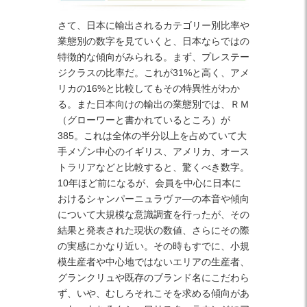
さて、日本に輸出されるカテゴリー別比率や
業態別の数字を見ていくと、日本ならではの
特徴的な傾向がみられる。まず、プレステー
ジクラスの比率だ。これが31%と高く、アメ
リカの16%と比較してもその特異性がわか
る。また日本向けの輸出の業態別では、ＲＭ
（グローワーと書かれているところ）が
385。これは全体の半分以上を占めていて大
手メゾン中心のイギリス、アメリカ、オース
トラリアなどと比較すると、驚くべき数字。
10年ほど前になるが、会員を中心に日本に
おけるシャンパーニュラヴァ―の本音や傾向
について大規模な意識調査を行ったが、その
結果と発表された現状の数値、さらにその際
の実感にかなり近い。その時もすでに、小規
模生産者や中心地ではないエリアの生産者、
グランクリュや既存のブランド名にこだわら
ず、いや、むしろそれこそを求める傾向があ