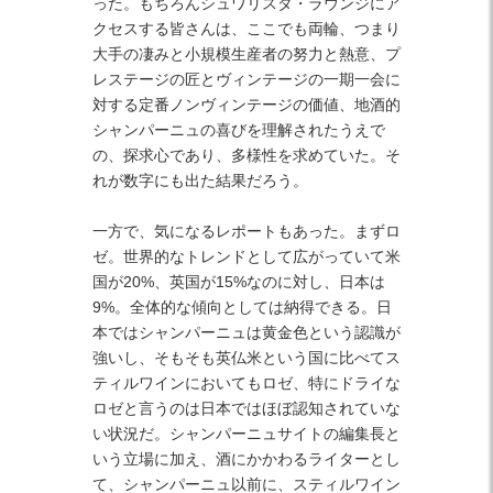
った。もちろんシュワリスタ・ラウンジにア
クセスする皆さんは、ここでも両輪、つまり
大手の凄みと小規模生産者の努力と熱意、プ
レステージの匠とヴィンテージの一期一会に
対する定番ノンヴィンテージの価値、地酒的
シャンパーニュの喜びを理解されたうえで
の、探求心であり、多様性を求めていた。そ
れが数字にも出た結果だろう。
一方で、気になるレポートもあった。まずロ
ゼ。世界的なトレンドとして広がっていて米
国が20%、英国が15%なのに対し、日本は
9%。全体的な傾向としては納得できる。日
本ではシャンパーニュは黄金色という認識が
強いし、そもそも英仏米という国に比べてス
ティルワインにおいてもロゼ、特にドライな
ロゼと言うのは日本ではほぼ認知されていな
い状況だ。シャンパーニュサイトの編集長と
いう立場に加え、酒にかかわるライターとし
て、シャンパーニュ以前に、スティルワイン