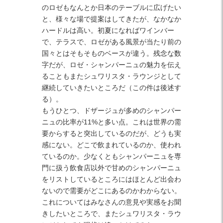
のロゼもなんとか日本のテーブルに広げたい
と、様々な場で提案はしてきたが、なかなか
ハードルは高い。初夏になればワインバー
で、テラスで、ロゼがある風景が当たり前の
国々とはそもそものベースが違う。残念な数
字だが、ロゼ・シャンパーニュの魅力を伝え
ることもまたシュワリスタ・ラウンジとして
継続していきたいところだ（この件は後述す
る）。
もうひとつ、ドザージュが多めのシャンパー
ニュの比率が11%と多い点。これは世界の需
要からすると突出しているのだが、どうも実
感にない。どこで飲まれているのか、使われ
ているのか。少なくともシャンパーニュを専
門に扱う飲食店以外で甘めのシャンパーニュ
をリストしているところにはほとんど出会わ
ないので需要がどこにあるのかわからない。
これについてはみなさんの意見や実感をお聞
きしたいところで、またシュワリスタ・ラウ