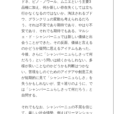
ドネ、ピノ・ノワール、ムニエという主要3
品種に加え、何か新しい存在失くしては立ち
行かなくなるのではないか。淘汰されるブド
ウ、グランクリュの変動も考えられるだろ
う。それは不安であり期待であり、やはり不
安であり、それでも期待でもある。マルシ
ェ・ド・シャンパーニュでは新しい価値と出
会うことができた。その反面、価値と言える
のかどうか疑問に思えるアイテムもあった。
今後、さらに「シャンパーニュらしさって何
だろう」という問いは続くかもしれない。多
様が良いことなのかどうかも判断はつかな
い。苦境をしのぐためのアイデアや創意工夫
が短期的に見て「シャンパーニュらしさ」を
失うかもしれないが、堂々巡りのように、で
は「シャンパーニュらしさって何だろう」と
自問する。
それでもなお、シャンパーニュの不屈を信じ
て。厳しい社会情勢、例えばリーマンショッ