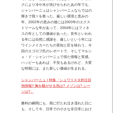
クにより冷や水が浴びせられたあの年でも、
シャンパーニュはシャンパーニュならではの
輝きで我々を救った。厳しい環境と恵みの
年。2002年の恵みの後には2003年のエクス
トリームな年があって、2004年にはフィネ
スの年としての価値があった。良年といわれ
る年には自然に感謝を、厳しいという年には
ワインメイカーたちの英知と匠を味わう。今
回のエゴロフ氏のレポートで、そしてマルシ
ェ・ド・シャンパーニュで得た情報と実感。
ハッピーもあれば、不安もあるけれど、大変
な時期には、また新しい価値が生まれる。
シャンパーニュ | 特集「シュワリスタ的注目
泡情報!! 胸を騒がせる泡は? メゾンは? シー
ンは?」
勝利の瞬間にも、雨に打たれ泣き濡れた日に
も、そして今、日常での小さな非日常におけ