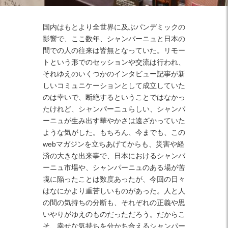
Facebook
Twitter
Instagram
国内はもとより全世界に及ぶパンデミックの
影響で、ここ数年、シャンパーニュと日本の
間での人の往来は皆無となっていた。リモー
トという形でのセッションや交流は行われ、
それゆえのいくつかのインタビュー記事が新
しいコミュニケーションとして成立していた
のは幸いで、断絶するということではなかっ
たけれど、シャンパーニュらしい、シャンパ
ーニュが生み出す華やかさは遠ざかっていた
ような気がした。もちろん、今までも、この
webマガジンを立ちあげてからも、災害や経
済の大きな出来事で、日本におけるシャンパ
ーニュ市場や、シャンパーニュのある場が苦
境に陥ったことは数度あったが、今回の日々
はなにかより重苦しいものがあった。人と人
の間の気持ちの分断も、それぞれの正義や思
いやりがゆえのものだっただろう。だからこ
そ、幸せな気持ちを分かち合えるシャンパー