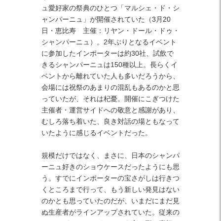
ュ愛好家の祭典のひとつ「マルシェ・ド・シ
ャンパーニュ」が開催されていた（3月20
日・恵比寿 主催：リヤン・ドール・ドゥ・
シャンパーニュ）。2年ぶりとなるイベント
に参加したインポーターは約30社、試飲で
きるシャンパーニュは150種以上。長らくイ
ベントから離れていた人も多いだろうから、
会場には祝祭のあまりの混乱もあるのかと思
っていたが、それは杞憂。開催にこぎつけた
主催者・運営サイドへの敬意と感謝があり、
むしろ落ち着いた、良き対話の場ともなって
いたように感じるイベントだった。
規模だけではなく、まさに、日本のシャンパ
ーニュ好きのショウケースだったようにも思
う。すでにインポーターの宝さがしは行きつ
くところまで行って、もう新しい発見はない
のかとも思っていたのだが、いまだにまだ見
ぬ生産者がラインアップされていた。従来の