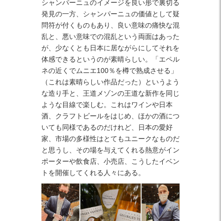
シャンパーニュのイメージを良い形で裏切る
発見の一方、シャンパーニュの価値として疑
問符が付くものもあり、良い意味の痛快な混
乱と、悪い意味での混乱という両面はあった
が、少なくとも日本に居ながらにしてそれを
体感できるというのが素晴らしい。「エペル
ネの近くでムニエ100％を樽で熟成させる」
（これは素晴らしい作品だった）というよう
な造り手と、王道メゾンの王道な新作を同じ
ような目線で楽しむ。これはワインや日本
酒、クラフトビールをはじめ、ほかの酒につ
いても同様であるのだけれど、日本の愛好
家、市場の多様性はとてもユニークなものだ
と思うし、その場を与えてくれる熱意がイン
ポーターや飲食店、小売店、こうしたイベン
トを開催してくれる人々にある。