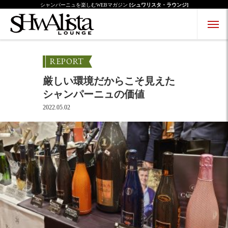
シャンパーニュを楽しむWEBマガジン
[シュワリスタ・ラウンジ]
Menu Open
Menu Close
REPORT
厳しい環境だからこそ見えた
シャンパーニュの価値
2022.05.02