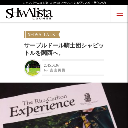
シャンパーニュを楽しむWEBマガジン
[シュワリスタ・ラウンジ]
Menu Open
Menu Close
SHWA TALK
サーブルドール騎士団シャピッ
トルを関西へ。
2015.06.07
by
吉山勇樹