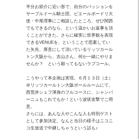
半分お節介に近い形で、自分のパッションを
サーブルドール騎士団、ピエールボードリ大
使・中尾理事にご相談したところ、ぜひ関西
でもできるのなら、という温かいお返事を頂
くことができた。さらに確実に世界観を表現
できるVENUEを、ということで思案してい
た矢先、厚意にして頂いているリッツカール
トン大阪から、吉山さん、何か一緒にやりま
せんか？ という願ってもないラブコール。
こうやって本企画は実現。６月１３日（土）
＠リッツカールトン大阪ボールルームにて。
西荒井シェフ渾身のフルコースに、シャンパ
ーニュもこれでもか！という波状攻撃でご用
意。
さらには、あんな人やこんな人も特別ゲスト
として参加決定。なんと当日の様子はニコニ
コ生放送で中継しちゃうという話も♪