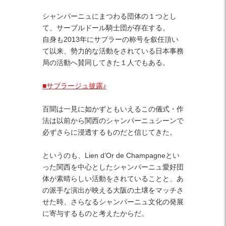
シャンパーニュにまつわる団体の１つとし
て、サーブルドール騎士団が存在する。
自身も2013年にサブラーの称号を叙任頂い
て以来、勢力的な活動をされている日本事務
局の活動へ賛同してきた１人でもある。
■サブラージュ披露♪
百聞は一見に如かずともいえるこの儀式・作
法は以前から関西のシャンパーニュシーンで
必ずさらに浸透するものだと信じてきた。
というのも、Lien d’Or de Champagneとい
った関西を中心としたシャンパーニュ愛好団
体が素晴らしい活動をされていることと、あ
の派手な演出が映える大阪の土壌をマッチさ
せた時、さらなるシャンパーニュ文化の発展
に寄与するものと考えたからだ。