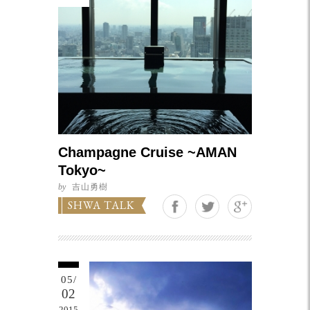
Champagne Cruise ~AMAN
Tokyo~
by
吉山勇樹
Google+
SHWA TALK
05/
02
2015