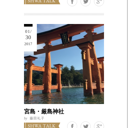
SHWA TALK
01/
30
2017
宮島・厳島神社
by
藤田礼子
Google+
SHWA TALK