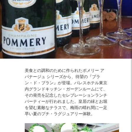
Facebook
Twitter
Instagram
美食との調和のために作られたポメリー ア
パナージュ シリーズから、待望の『ブラ
ン・ド・ブラン』が登場。パレスホテル東京
内グランドキッチン・ガーデンルームにて、
その発売を記念したセレブレーションランチ
パーティーが行われました。皇居の緑とお堀
を望む素敵なテラスで、梅雨の晴れ間に一足
早い夏のプチ・ラグジュアリー体験。