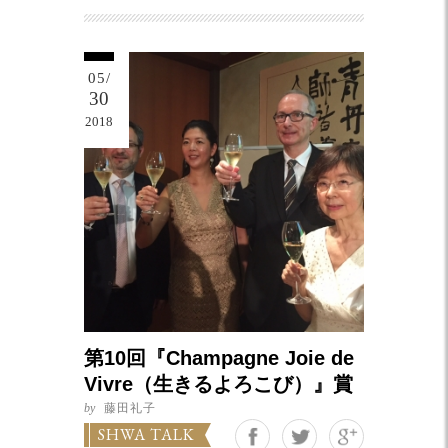
05/
30
2018
第10回『Champagne Joie de
Vivre（生きるよろこび）』賞
by
藤田礼子
Google+
SHWA TALK