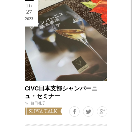
11/
27
2023
CIVC日本支部シャンパーニ
ュ・セミナー
by
藤田礼子
Google+
SHWA TALK