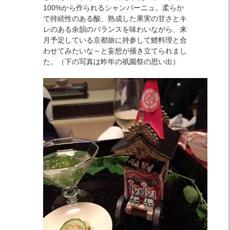
100%から作られるシャンパーニュ。柔らか
で持続性のある酸、熟成した果実の甘さとキ
レのある余韻のバランスを味わいながら、来
月予定している京都旅に持参して鱧料理と合
わせてみたいな～と妄想が掻き立てられまし
た。（下の写真は昨年の祇園祭の思い出）