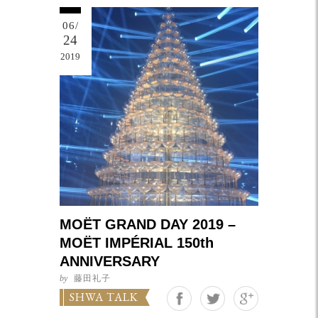
06/
24
2019
MOËT GRAND DAY 2019 –
MOËT IMPÉRIAL 150th
ANNIVERSARY
by
藤田礼子
Google+
SHWA TALK