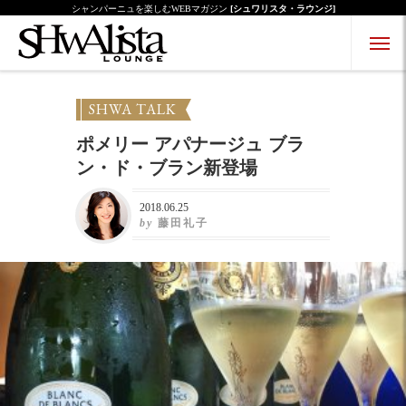
シャンパーニュを楽しむWEBマガジン
[シュワリスタ・ラウンジ]
Menu Open
Menu Close
SHWA TALK
ポメリー アパナージュ ブラ
ン・ド・ブラン新登場
2018.06.25
by
藤田礼子