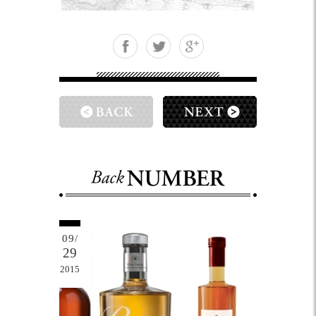
09/
29
2015