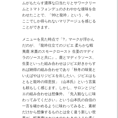
ムがもたらす濃厚な口当たりとサワークリー
ムとトマトフォンデュのさわやかな後味を合
わせたことで、「99と龍吟」という、今、
ここでしか得られないマリアージュを感じる
ことができます。
メニューを見た時点で「?」マークが浮かん
だのが、『龍吟仕立てのジビエ 柔らかな蝦
夷鹿 米藁のスモークロースト 生姜のマディ
ラのソースと共に』。鹿とマディラソース、
生姜といった組み合わせはジビエ好きからす
れば納得の組み合わせであり「秋冬の味覚と
いえばやはりジビエを出したい。ジビエはも
ともと龍吟の得意技」（山本氏）という言葉
も頼もしく感じます。しかし、サロンとジビ
エの組み合わせは想像外。「先入観なしに味
わってみてください」という山本氏の自信の
一言を確かめるように味わってみると、素材
だけから想像するものとは全く違う新しい世