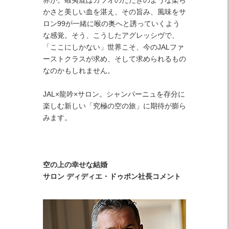
界が。蝦夷鹿はカツオのたたきのような柔ら
かさと美しい血を湛え、その旨み、風味をサ
ロン99が一緒に喉の奥へと誘っていくよう
な感覚。そう、こうしたアグレッシヴで、
「ここにしかない」世界こそ、今のJALファ
ーストクラスが求め、そして求められるもの
なのかもしれません。
JAL×龍吟×サロン。シャンパーニュを存分に
楽しむ新しい「究極の空の旅」に期待が膨ら
みます。
空の上の幸せな結婚
サロン ディディエ・ドゥポン社長コメント