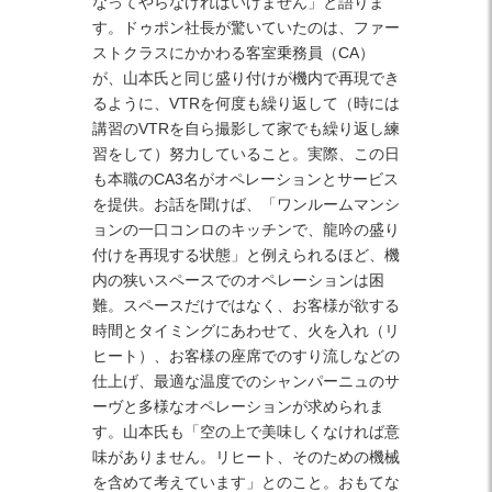
なってやらなければいけません」と語りま
す。ドゥポン社長が驚いていたのは、ファー
ストクラスにかかわる客室乗務員（CA）
が、山本氏と同じ盛り付けが機内で再現でき
るように、VTRを何度も繰り返して（時には
講習のVTRを自ら撮影して家でも繰り返し練
習をして）努力していること。実際、この日
も本職のCA3名がオペレーションとサービス
を提供。お話を聞けば、「ワンルームマンシ
ョンの一口コンロのキッチンで、龍吟の盛り
付けを再現する状態」と例えられるほど、機
内の狭いスペースでのオペレーションは困
難。スペースだけではなく、お客様が欲する
時間とタイミングにあわせて、火を入れ（リ
ヒート）、お客様の座席でのすり流しなどの
仕上げ、最適な温度でのシャンパーニュのサ
ーヴと多様なオペレーションが求められま
す。山本氏も「空の上で美味しくなければ意
味がありません。リヒート、そのための機械
を含めて考えています」とのこと。おもてな