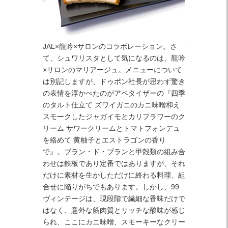
JAL×龍吟×サロンのコラボレーション。さ
て、シュワリスタとして気になるのは、龍吟
×サロンのマリアージュ。メニューについて
は別記しますが、ドゥポン社長が思わず驚き
の表情を浮かべたのがアペタイザーの『四季
のタルト仕立て ズワイガニのカニ味噌和え
スモークしたジャガイモとカリフラワーのク
リーム サワークリームとトマトフォンデュ
を絡めて 黄柚子とエストラゴンの香り
で』。ブラン・ド・ブランと甲殻類の組み合
わせは鉄板であり定番ではありますが、それ
だけに素材を生かしただけに終わる料理、組
合せに陥りがちでもあります。しかし、99
ヴィンテージは、現段階で繊細な香味だけで
はなく、意外な筋肉質とリッチな酸味が感じ
られ、ここにカニ味噌、スモーキーなクリー