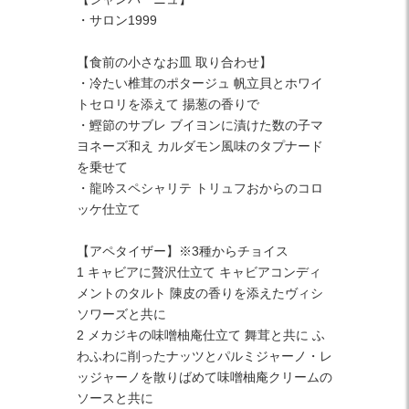
・サロン1999
【食前の小さなお皿 取り合わせ】
・冷たい椎茸のポタージュ 帆立貝とホワイ
トセロリを添えて 揚葱の香りで
・鰹節のサブレ ブイヨンに漬けた数の子マ
ヨネーズ和え カルダモン風味のタプナード
を乗せて
・龍吟スペシャリテ トリュフおからのコロ
ッケ仕立て
【アペタイザー】※3種からチョイス
1 キャビアに贅沢仕立て キャビアコンディ
メントのタルト 陳皮の香りを添えたヴィシ
ソワーズと共に
2 メカジキの味噌柚庵仕立て 舞茸と共に ふ
わふわに削ったナッツとパルミジャーノ・レ
ッジャーノを散りばめて味噌柚庵クリームの
ソースと共に