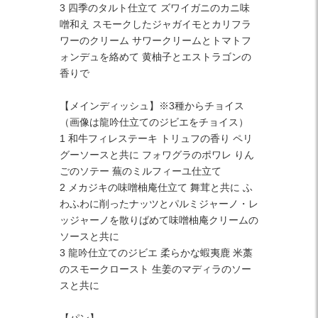
3 四季のタルト仕立て ズワイガニのカニ味
噌和え スモークしたジャガイモとカリフラ
ワーのクリーム サワークリームとトマトフ
ォンデュを絡めて 黄柚子とエストラゴンの
香りで
【メインディッシュ】※3種からチョイス
（画像は龍吟仕立てのジビエをチョイス）
1 和牛フィレステーキ トリュフの香り ペリ
グーソースと共に フォワグラのポワレ りん
ごのソテー 蕪のミルフィーユ仕立て
2 メカジキの味噌柚庵仕立て 舞茸と共に ふ
わふわに削ったナッツとパルミジャーノ・レ
ッジャーノを散りばめて味噌柚庵クリームの
ソースと共に
3 龍吟仕立てのジビエ 柔らかな蝦夷鹿 米藁
のスモークロースト 生姜のマディラのソー
スと共に
【パン】