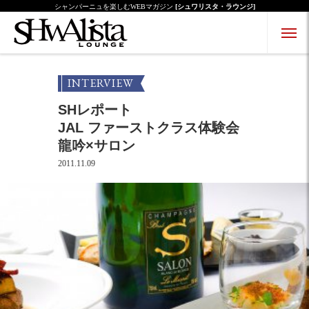
シャンパーニュを楽しむWEBマガジン
[シュワリスタ・ラウンジ]
Menu Open
Menu Close
INTERVIEW
SHレポート
JAL ファーストクラス体験会
龍吟×サロン
2011.11.09