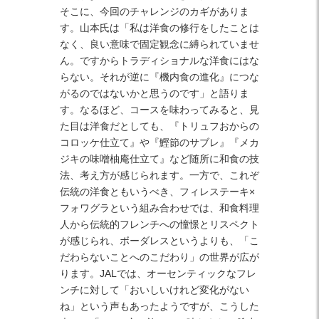
そこに、今回のチャレンジのカギがありま
す。山本氏は「私は洋食の修行をしたことは
なく、良い意味で固定観念に縛られていませ
ん。ですからトラディショナルな洋食にはな
らない。それが逆に『機内食の進化』につな
がるのではないかと思うのです」と語りま
す。なるほど、コースを味わってみると、見
た目は洋食だとしても、『トリュフおからの
コロッケ仕立て』や『鰹節のサブレ』『メカ
ジキの味噌柚庵仕立て』など随所に和食の技
法、考え方が感じられます。一方で、これぞ
伝統の洋食ともいうべき、フィレステーキ×
フォワグラという組み合わせでは、和食料理
人から伝統的フレンチへの憧憬とリスペクト
が感じられ、ボーダレスというよりも、「こ
だわらないことへのこだわり」の世界が広が
ります。JALでは、オーセンティックなフレ
ンチに対して「おいしいけれど変化がない
ね」という声もあったようですが、こうした