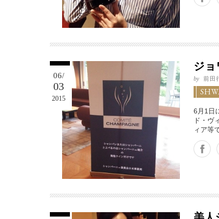
ジョ
06/
by
前田
03
SHW
2015
6月1日
ド・ヴ
ィア等
Facebook
Twitter
Google+
美人