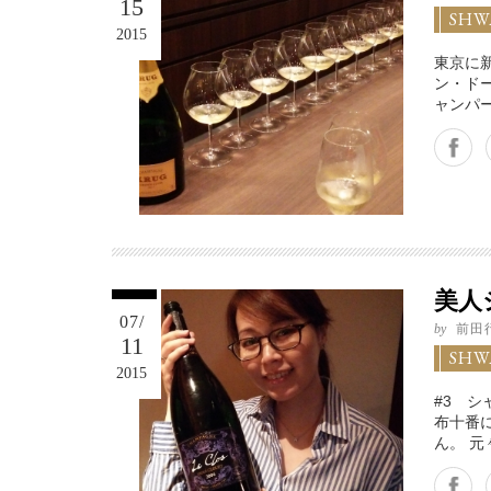
15
SHW
2015
東京に
ン・ド
ャンパ
Facebook
Twitter
Google+
美人
07/
by
前田
11
SHW
2015
#3 シ
布十番に
ん。 
Facebook
Twitter
Google+