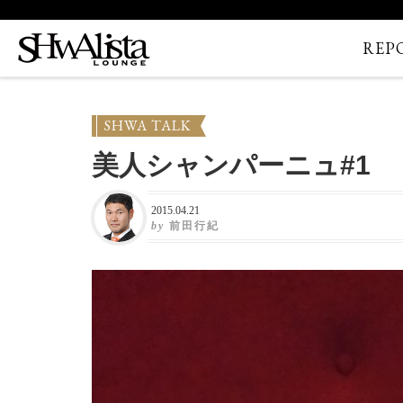
REP
SHWA TALK
美人シャンパーニュ#1
2015.04.21
by
前田行紀