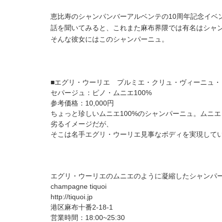
恵比寿のシャンパンバーアルベンテの10周年記念イベ
話を聞いてみると、これまた麻布界隈では有名はシャンパ
そんな彼女にはこのシャンパーニュ。
■エグリ・ウーリエ プルミエ・クリュ・ヴィーニュ・
セパージュ：ピノ・ムニエ100%
参考価格：10,000円
ちょっと珍しいムニエ100%のシャンパーニュ。ムニ
劣るイメージだが、
そこは名手エグリ・ウーリエ見事なボディを実現して
エグリ・ウーリエのムニエのように凝縮したシャンパ
champagne tiquoi
http://tiquoi.jp
港区麻布十番2-18-1
営業時間：18:00~25:30