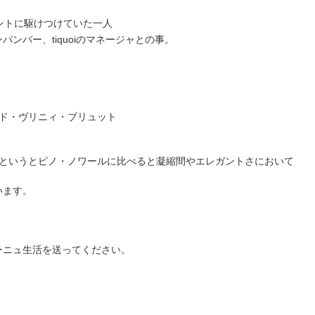
ントに駆けつけていた一人
ンバー、tiquoiのマネージャとの事。
ド・ヴリニィ・ブリュット
エというとピノ・ノワールに比べると凝縮間やエレガントさにおいて
います。
ーニュ生活を送ってください。