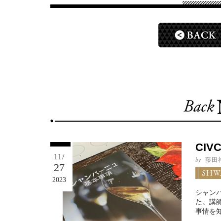
CI
11/
by
藤田
27
SHW
2023
シャン
た。講師
事情を