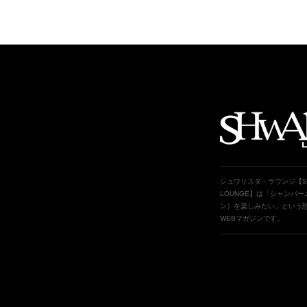
Top
シュワリスタ・ラウンジ【SH
LOUNGE】は「シャンパ
ン）を楽しみたい」という
WEBマガジンです。