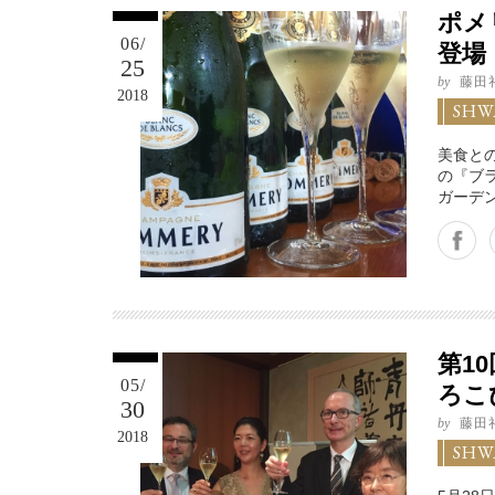
ポメ
06/
登場
25
by
藤田
2018
SHW
美食と
の『ブ
ガーデ
Facebook
Twitter
Google+
第10
05/
ろこ
30
by
藤田
2018
SHW