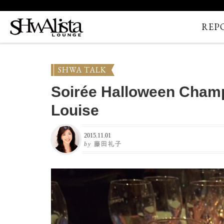
REP
SHWA TALK
Soirée Halloween Cha
Louise
2015.11.01
by
藤田礼子