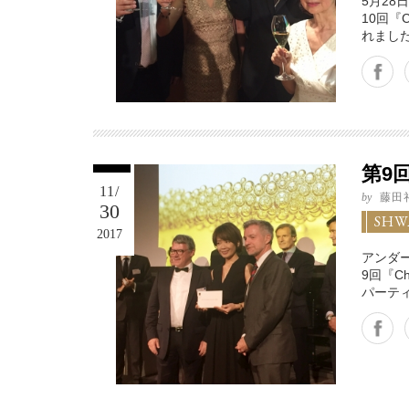
5月2
10回『C
れまし
Facebook
Twitter
Google+
第9回
11/
by
藤田
30
SHW
2017
アンダ
9回『Ch
パーテ
Facebook
Twitter
Google+