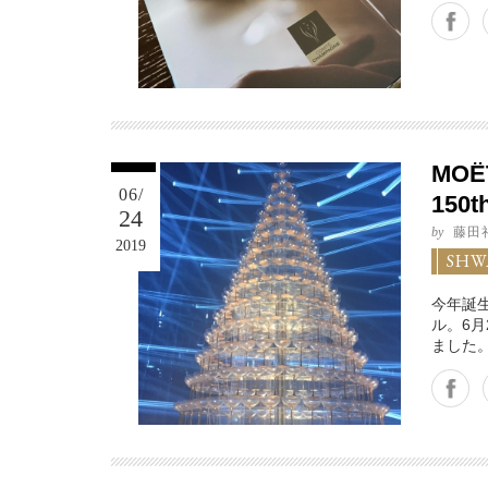
Facebook
Twitter
Google+
MOËT
06/
150
24
by
藤田
2019
SHW
今年誕
ル。6
ました
Facebook
Twitter
Google+