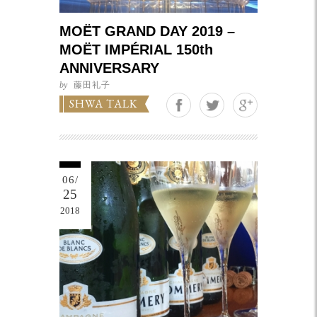
MOËT GRAND DAY 2019 –
MOËT IMPÉRIAL 150th
ANNIVERSARY
by
藤田礼子
Google+
SHWA TALK
06/
25
2018