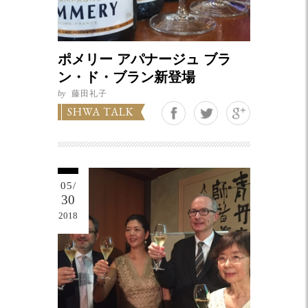
ポメリー アパナージュ ブラ
ン・ド・ブラン新登場
by
藤田礼子
Google+
SHWA TALK
05/
30
2018