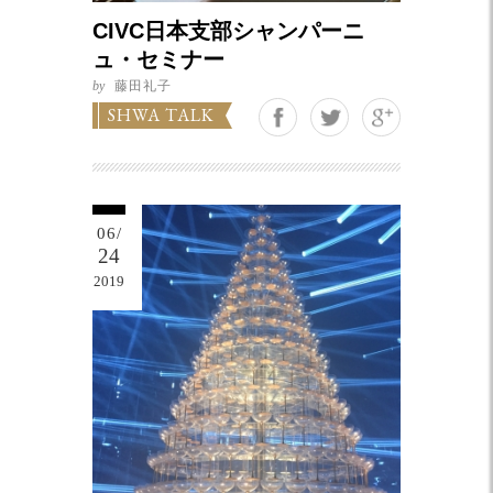
CIVC日本支部シャンパーニ
ュ・セミナー
by
藤田礼子
Google+
SHWA TALK
06/
24
2019