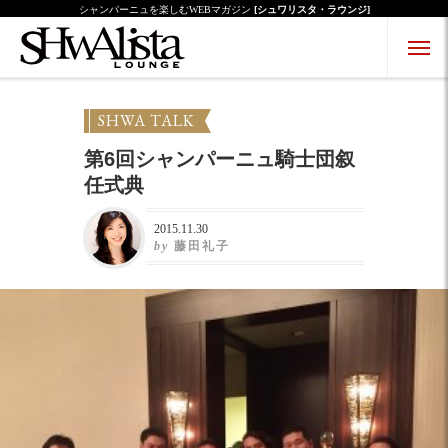
シャンパーニュを楽しむWEBマガジン
[シュワリスタ・ラウンジ]
Menu Open
Menu Close
SHWA TALK
第6回シャンパーニュ騎士団叙
任式典
2015.11.30
by
藤田礼子