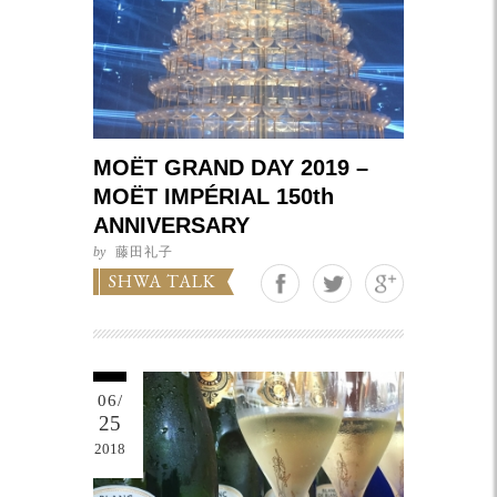
MOËT GRAND DAY 2019 –
MOËT IMPÉRIAL 150th
ANNIVERSARY
by
藤田礼子
Google+
SHWA TALK
06/
25
2018