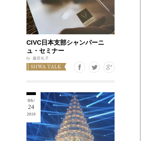
CIVC日本支部シャンパーニ
ュ・セミナー
by
藤田礼子
Google+
SHWA TALK
06/
24
2019