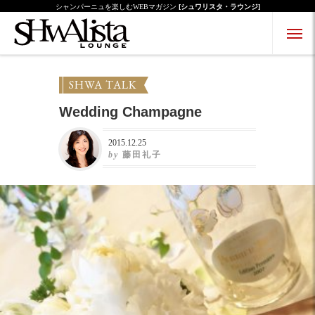
シャンパーニュを楽しむWEBマガジン
[シュワリスタ・ラウンジ]
Menu Open
Menu Close
SHWA TALK
Wedding Champagne
2015.12.25
by
藤田礼子