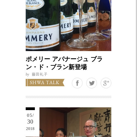
ポメリー アパナージュ ブラ
ン・ド・ブラン新登場
by
藤田礼子
Google+
SHWA TALK
05/
30
2018